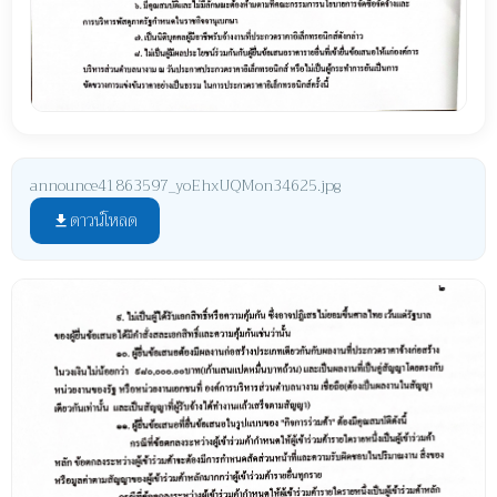
announce41863597_yoEhxUQMon34625.jpg
ดาวน์โหลด
file_download