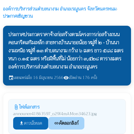
องค์การบริหารส่วนตำบลนางาม
อำเภอเรณูนคร จังหวัดนครพนม
›
ประกาศเชิญชวน
ประกาศประกวดราคาจ้างก่อสร้างตามโครงการก่อสร้างถนน
คอนกรีตเสริมเหล็ก สายทางบ้านนายอน้อย หมู่ที่ ๒ - บ้านนา
งามเหนือ หมู่ที่ ๑๓ ตำบลนางาม กว้าง ๖ เมตร ยาว ๕๘๘ เมตร
หนา ๐.๑๕ เมตร หรือมีพื้นที่ไม่ น้อยกว่า ๓,๕๒๘ ตารางเมตร
องค์การบริหารส่วนตำบลนางาม อำเภอเรณูนคร
เผยแพร่เมื่อ 16 มิถุนายน 2566
เปิดอ่าน 176 ครั้ง
event
visibility
ไฟล์เอกสาร
attach_file
announce41863597_o29I4mAMon34623.jpg
ดาวน์โหลด
คัดลอกลิงก์
file_download
link