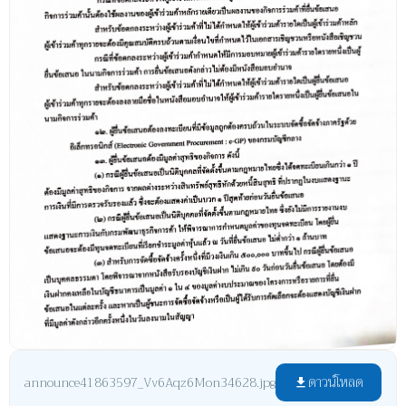
ดาวน์โหลด
announce41863597_Vv6Aqz6Mon34628.jpg
file_download