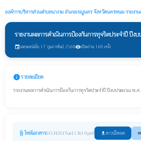
องค์การบริหารส่วนตำบลนางาม
อำเภอเรณูนคร จังหวัดนครพนม
›
รายงานผ
รายงานผลการดำเนินการป้องกันการทุจริตประจำปี ปีง
เผยแพร่เมื่อ 17 กุมภาพันธ์ 2568
เปิดอ่าน 168 ครั้ง
event
visibility
รายละเอียด
info
รายงานผลการดำเนินการป้องกันการทุจริตประจำปี ปีงบประมาณ พ.
ไฟล์เอกสาร
ดาวน์โหลด
6FLND5fTue113619.pdf
attach_file
file_download
li