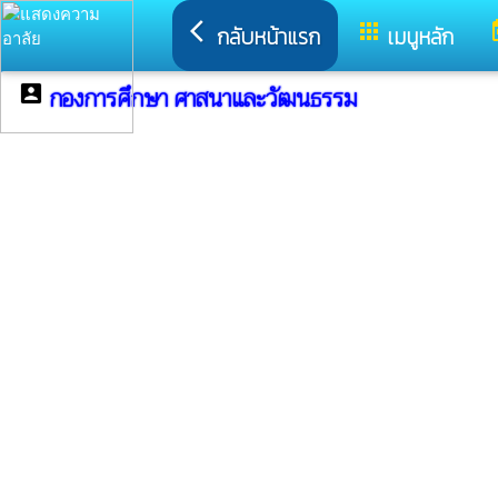
arrow_back_ios
apps
t
กลับหน้าแรก
เมนูหลัก
กองการศึกษา ศาสนาและวัฒนธรรม
account_box