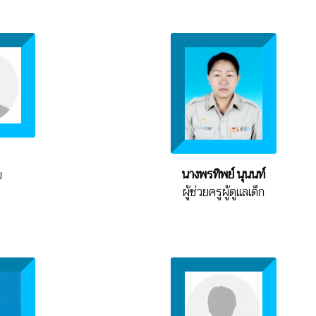
นางพรทิพย์ นุนนท์
ย
ผู้ช่วยครูผู้ดูแลเด็ก