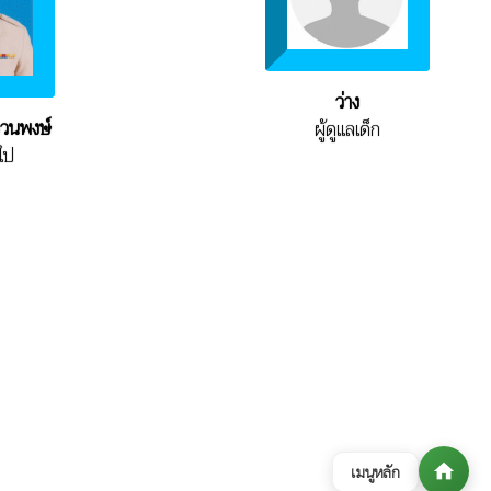
ว่าง
งวนพงษ์
ผู้ดูแลเด็ก
ไป
home
เมนูหลัก