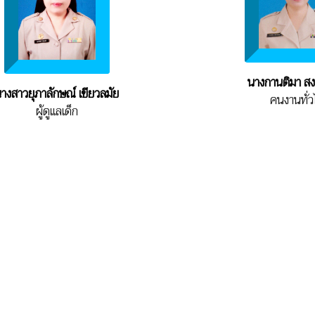
นางกานติมา ส
างสาวยุภาลักษณ์ เขียวลมัย
คนงานทั่ว
ผู้ดูแลเด็ก